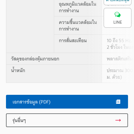
อุณหภูมิแวดล้อมใน
0 ถึง +40 °C
การทำงาน
ความชื้นแวดล้อมใน
35 ถึง 85 % R
LINE
การทำงาน
การสั่นสะเทือน
10 ถึง 55 Hz,
2 ชั่วโมง ในแ
วัสดุของกล่องหุ้มภายนอก
พลาสติกเสริม
น้ำหนัก
ประมาณ 300 ก
ม. ด้วย)
เอกสารข้อมูล (PDF)
รุ่นอื่นๆ