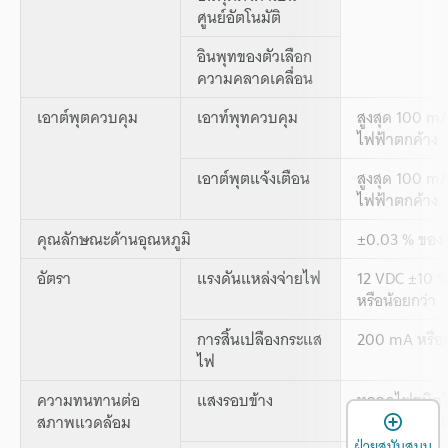
ศูนย์อัตโนมัติ
อินพุทของตัวเลือก
ความคลาดเคลื่อน
เอาต์พุตควบคุม
เอาท์พุทควบคุม
สูงสุด 100 mA
ไฟฟ้าตกค้าง: ส
เอาต์พุตแจ้งเตือน
สูงสุด 100 mA
ไฟฟ้าตกค้าง: ส
คุณลักษณะด้านอุณหภูมิ
±0.03 % ของ 
อัตรา
แรงดันแหล่งจ่ายไฟ
12 VDC ±10 %,
หรือน้อยกว่า
การสิ้นเปลืองกระแส
200 mA หรือน
ไฟ
ความทนทานต่อ
แสงรอบข้าง
หลอดไฟชนิดไส
เ
สภาพแวดล้อม
สูงสุด 2,500 
ฝ่ายสนับสนุน