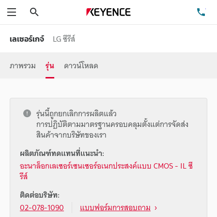
ค้นหา
โท
เมนู
LG ซีรีส์
เลเซอร์เกจ์
ภาพรวม
รุ่น
ดาวน์โหลด
รุ่นนี้ถูกยกเลิกการผลิตแล้ว
การปฏิบัติตามมาตรฐานครอบคลุมตั้งแต่การจัดส่ง
สินค้าจากบริษัทของเรา
ผลิตภัณฑ์ทดแทนที่แนะนำ:
อะนาล็อกเลเซอร์เซนเซอร์อเนกประสงค์แบบ CMOS - IL ซี
รีส์
ติดต่อบริษัท:
02-078-1090
แบบฟอร์มการสอบถาม