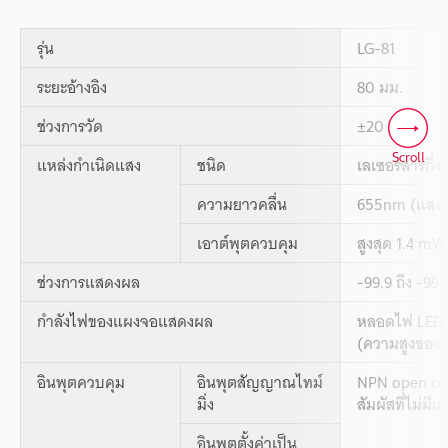
รุ่น
LG-81
ระยะอ้างอิง
80 มม.
ช่วงการวัด
±20 mm
Scroll
แหล่งกำเนิดแสง
ชนิด
เลเซอร์สารกึ่ง
ความยาวคลื่น
655nm (แสงที่
เอาต์พุตควบคุม
สูงสุด 1.4 mW
ช่วงการแสดงผล
-99.9 ถึง -99.
กำลังไฟของแผงจอแสดงผล
หลอดไฟ LED แบ
(ความสูงของตั
อินพุตควบคุม
อินพุตสัญญาณไทม์
NPN open co
มิ่ง
สัมผัสที่ไม่มี
อินพุตตั้งค่าเป็น