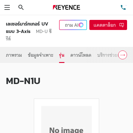
ค้นหา
โท
เมนู
เลเซอร์มาร์กเกอร์ UV
ถาม
AI
แคตตาล็อก
MD-U ซี
แบบ 3-Axis
รีส์
ภาพรวม
ข้อมูลจำเพาะ
รุ่น
ดาวน์โหลด
บริการช่วยเหลือ
MD-N1U