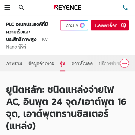
ค้นหา
โท
เมนู
PLC อเนกประสงค์ที่มี
ถาม
AI
แคตตาล็อก
ความเร็วและ
KV
ประสิทธิภาพสูง
Nano ซีรีส์
ภาพรวม
ข้อมูลจำเพาะ
รุ่น
ดาวน์โหลด
บริการช่วยเหลือ
ยูนิตหลัก: ชนิดแหล่งจ่ายไฟ
AC, อินพุต 24 จุด/เอาต์พุต 16
จุด, เอาต์พุตทรานซิสเตอร์
(แหล่ง)