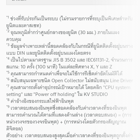
*1
ช่วงที่รับประกันเป็นระบบ (ไม่รวมรายการที่ระบุเป็นพิเศษสำหรับ
ยูนิตและคาสเซท)
*2
อุณหภูมิต่ำกว่าศูนย์กลางของยูนิต (30 มม.) ภายในแผง
ควบคุม
*3
ข้อมูลจำเพาะเหล่านี้สอดคล้องกับในกรณีที่ยูนิตติดตั้งอยู่บนราง
แบบ DIN และยูนิตติดตั้งอยู่บนแผงโดยตรง
*4
เป็นไปตามมาตรฐาน JIS B 3502 และ IEC61131-2, จำนวนการ
สแกน: 10 ครั้ง (100 นาที) ในแต่ละทิศทาง X, Y และ Z
*5
คุณสามารถกำหนดค่าเพื่อจะไม่ใช้การรีเซ็ตค่าอัตโนมัติได้
*6
สนับสนุนเฉพาะชนิด Open Collector ไม่สนับสนุน Line Driver
*7
คุณสามารถตั้งค่าอุปกรณ์เป้าหมายได้ โดยคลิก "CPU system
setting" และ "Power off holding" ใน KV STUDIO
*8
ค่าอ้างอิงของกระแสไฟฟ้าอินพุต
*9
เวลาตอบสนองอินพุตซึ่งสอดคล้องกับค่าเวลาคงที่ของอินพุต
สามารถคำนวณได้ตามที่แสดงด้านล่าง (เวลาตอบสนอง) = (การ
หน่วงวงจรของวงจรอินพุต) + (การหน่วงโดยตัวกรองสัญญาณ
ดิจิตอล)
ตัวอย่าง: เวลาตอบสนองสูงสุดเมื่อค่าเวลาคงที่ของอินพุตถูกตั้งค่า