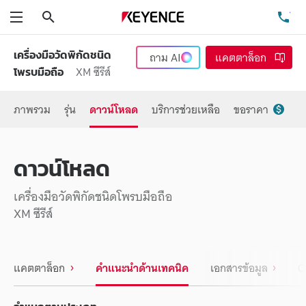
ค้นหา
โท
เมนู
เครื่องมือวัดพิกัดชนิด
ถาม
AI
แคตตาล็อก
XM ซีรีส์
โพรบมือถือ
ภาพรวม
รุ่น
ดาวน์โหลด
บริการช่วยเหลือ
ขอราคา
ดาวน์โหลด
เครื่องมือวัดพิกัดชนิดโพรบมือถือ
XM ซีรีส์
แคตตาล็อก
คำแนะนำด้านเทคนิค
เอกสารข้อมูล
C