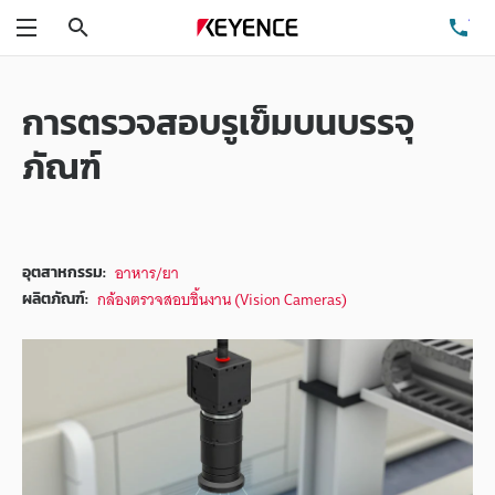
ค้นหา
โท
เมนู
การตรวจสอบรูเข็มบนบรรจุ
ภัณฑ์
อาหาร/ยา
อุตสาหกรรม:
กล้องตรวจสอบชิ้นงาน (Vision Cameras)
ผลิตภัณฑ์: