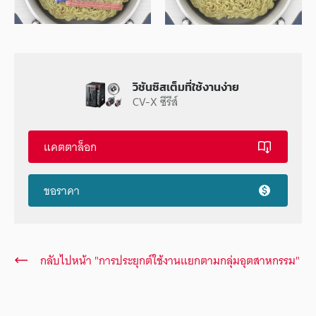
วิชันซิสเต็มที่ใช้งานง่าย
CV-X ซีรีส์
แคตตาล็อก
ขอราคา
กลับไปหน้า "การประยุกต์ใช้งานแยกตามกลุ่มอุตสาหกรรม"