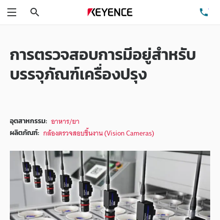
ค้นหา
โท
เมนู
การตรวจสอบการมีอยู่สำหรับ
บรรจุภัณฑ์เครื่องปรุง
อาหาร/ยา
อุตสาหกรรม:
กล้องตรวจสอบชิ้นงาน (Vision Cameras)
ผลิตภัณฑ์: