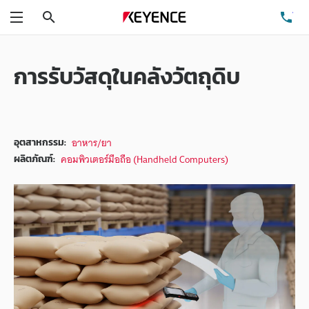
ค้นหา
โท
เมนู
การรับวัสดุในคลังวัตถุดิบ
อาหาร/ยา
อุตสาหกรรม:
คอมพิวเตอร์มือถือ (Handheld Computers)
ผลิตภัณฑ์: