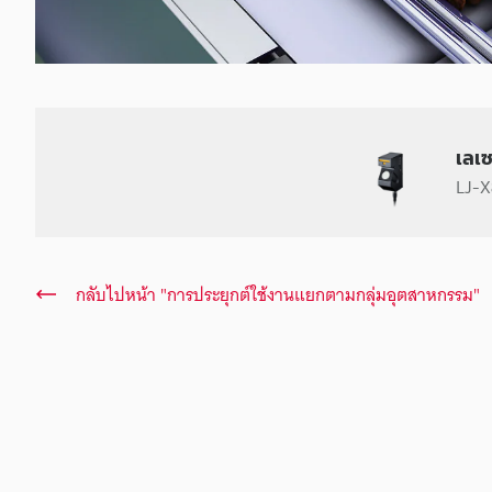
เลเ
LJ-X8
กลับไปหน้า "การประยุกต์ใช้งานแยกตามกลุ่มอุตสาหกรรม"