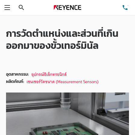
ค้นหา
โท
เมนู
การวัดตำแหน่งและส่วนที่เกิน
ออกมาของขั้วเทอร์มินัล
อุปกรณ์อิเล็กทรอนิกส์
อุตสาหกรรม:
เซนเซอร์วัดขนาด (Measurement Sensors)
ผลิตภัณฑ์: