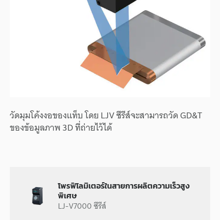
วัดมุมโค้งงอของแท็บ โดย LJV ซีรีส์จะสามารถวัด GD&T
ของข้อมูลภาพ 3D ที่ถ่ายไว้ได้
โพรฟิโลมิเตอร์ในสายการผลิตความเร็วสูง
พิเศษ
LJ-V7000 ซีรีส์