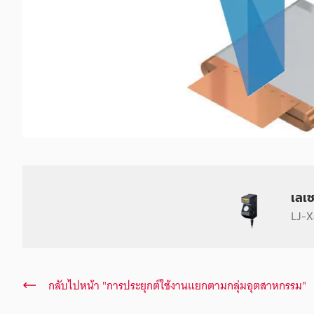
เลเ
LJ-X8
กลับไปหน้า "การประยุกต์ใช้งานแยกตามกลุ่มอุตสาหกรรม"