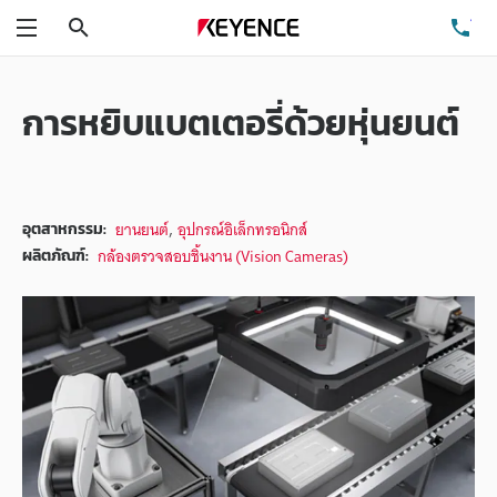
ค้นหา
โท
เมนู
การหยิบแบตเตอรี่ด้วยหุ่นยนต์
,
ยานยนต์
อุปกรณ์อิเล็กทรอนิกส์
อุตสาหกรรม:
กล้องตรวจสอบชิ้นงาน (Vision Cameras)
ผลิตภัณฑ์: