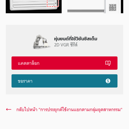
หุ่นยนต์ที่ใช้วิชันซิสเต็ม
2D VGR ซีรีส์
แคตตาล็อก
ขอราคา
กลับไปหน้า "การประยุกต์ใช้งานแยกตามกลุ่มอุตสาหกรรม"