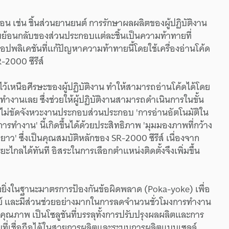
น เช่น ชิ้นส่วนยานยนต์ การรักษาผลผลิตของผู้ปฏิบัติงาน
้อนกลับของส่วนประกอบแต่ละชิ้นเป็นความท้าทายที่
ปพลิเคชันที่แก้ปัญหาความท้าทายนี้โดยใช้เครื่องอ่านโค้ด
2000 ซีรีส์
้ดไว้เหนือศีรษะของผู้ปฏิบัติงาน ทำให้สามารถอ่านโค้ดได้โดย
ที่ทำงานเลย ซึ่งช่วยให้ผู้ปฏิบัติงานสามารถดำเนินการในขั้น
ยไม่ขัดจังหวะงานประกอบส่วนประกอบ 'การอ่านอัตโนมัติใน
ทำงาน' นี้เกิดขึ้นได้ด้วยประสิทธิภาพ 'มุมมองภาพที่กว้าง
าว' ซึ่งเป็นคุณสมบัติหลักของ SR-2000 ซีรีส์ เนื่องจาก
ะไกลได้ทันที อิสระในการเลือกตำแหน่งติดตั้งจึงเพิ่มขึ้น
างยิ่งในฐานะมาตรการป้องกันข้อผิดพลาด (Poka-yoke) เพื่อ
ย์ และมีส่วนช่วยอย่างมากในการลดจำนวนชั่วโมงการทำงาน
ุณภาพ เป็นโซลูชันที่บรรลุทั้งการปรับปรุงผลผลิตและการ
ที่เชื่อถือได้ในสายการผลิตและระบบการผลิตแบบเซลล์