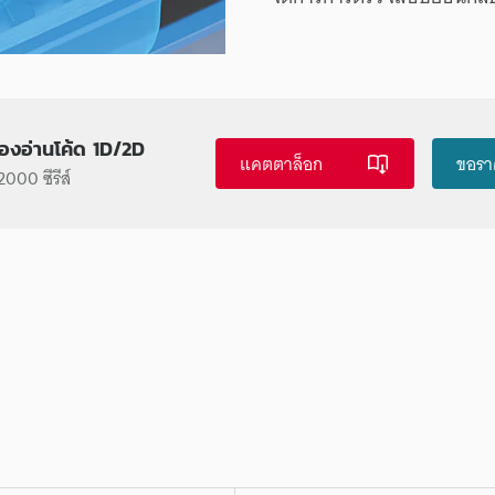
ื่องอ่านโค้ด 1D/2D
แคตตาล็อก
ขอรา
000 ซีรีส์