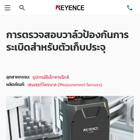
ค้นหา
โท
เมนู
การตรวจสอบวาล์วป้องกันการ
ระเบิดสำหรับตัวเก็บประจุ
อุปกรณ์อิเล็กทรอนิกส์
อุตสาหกรรม:
เซนเซอร์วัดขนาด (Measurement Sensors)
ผลิตภัณฑ์: