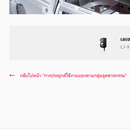
เลเ
LJ-X8
กลับไปหน้า "การประยุกต์ใช้งานแยกตามกลุ่มอุตสาหกรรม"