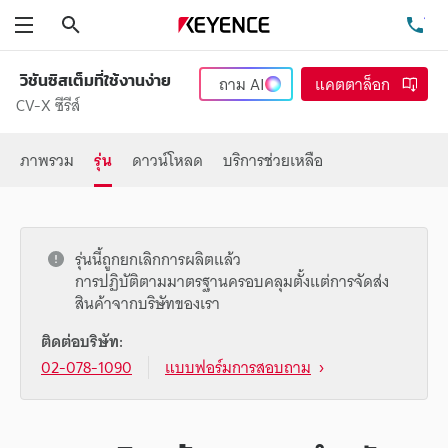
ค้นหา
โท
เมนู
วิชันซิสเต็มที่ใช้งานง่าย
ถาม
AI
แคตตาล็อก
CV-X ซีรีส์
ภาพรวม
รุ่น
ดาวน์โหลด
บริการช่วยเหลือ
รุ่นนี้ถูกยกเลิกการผลิตแล้ว
การปฏิบัติตามมาตรฐานครอบคลุมตั้งแต่การจัดส่ง
สินค้าจากบริษัทของเรา
ติดต่อบริษัท:
02-078-1090
แบบฟอร์มการสอบถาม