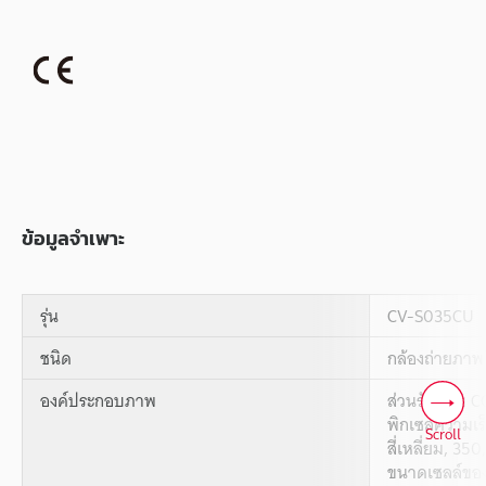
ข้อมูลจำเพาะ
รุ่น
CV-S035CU
ชนิด
กล้องถ่ายภาพ
องค์ประกอบภาพ
ส่วนรับภาพ CC
พิกเซลความเร็
Scroll
สี่เหลี่ยม, 35
ขนาดเซลล์ของย