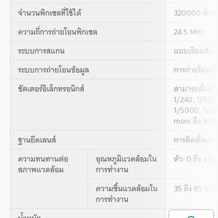
จำนวนพิกเซลที่ใช้ได้
320000 พิกเซ
ความถี่การถ่ายโอนพิกเซล
24.5 MHz
ระบบการสแกน
แบบเรียงเส้น 
ระบบการถ่ายโอนข้อมูล
การถ่ายโอนอน
ชัตเตอร์อิเล็กทรอนิกส์
สามารถตั้งค่า 
1/240, 1/500
1/5000, 1/1
msec ถึง 9000
ฐานยึดเลนส์
การติดตั้งแบบ
ความทนทานต่อ
อุณหภูมิแวดล้อมใน
หัว: 0 ถึง +50 
สภาพแวดล้อม
การทำงาน
ความชื้นแวดล้อมใน
35 ถึง 85 % R
การทำงาน
น้ำหนัก
หัว: ประมาณ 1
เ