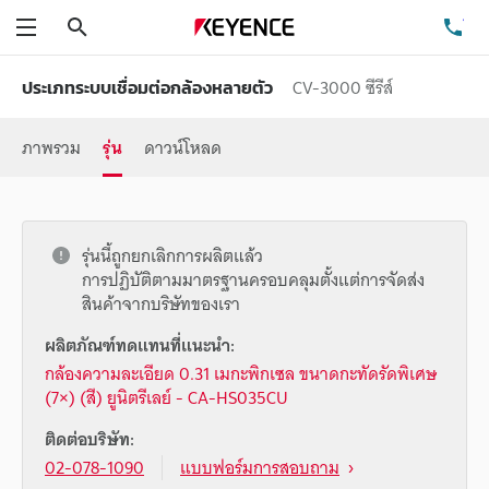
ค้นหา
โท
เมนู
CV-3000 ซีรีส์
ประเภทระบบเชื่อมต่อกล้องหลายตัว
ภาพรวม
รุ่น
ดาวน์โหลด
รุ่นนี้ถูกยกเลิกการผลิตแล้ว
การปฏิบัติตามมาตรฐานครอบคลุมตั้งแต่การจัดส่ง
สินค้าจากบริษัทของเรา
ผลิตภัณฑ์ทดแทนที่แนะนำ:
กล้องความละเอียด 0.31 เมกะพิกเซล ขนาดกะทัดรัดพิเศษ
(7×) (สี) ยูนิตรีเลย์ - CA-HS035CU
ติดต่อบริษัท:
02-078-1090
แบบฟอร์มการสอบถาม