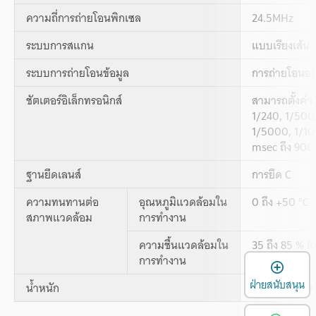
ความถี่การถ่ายโอนพิกเซล
24.5MHz
ระบบการสแกน
แบบเรียงเส้น 
ระบบการถ่ายโอนข้อมูล
การถ่ายโอนอน
ชัตเตอร์อิเล็กทรอนิกส์
สามารถตั้งค่า 
1/240, 1/500
1/5000, 1/1
msec ถึง 9000
ฐานยึดเลนส์
การยึด C
ความทนทานต่อ
อุณหภูมิแวดล้อมใน
0 ถึง +50 °C
สภาพแวดล้อม
การทำงาน
ความชื้นแวดล้อมใน
35 ถึง 85 % R
การทำงาน
เ
ฝ่ายสนับสนุน
น้ำหนัก
ประมาณ 100 ก