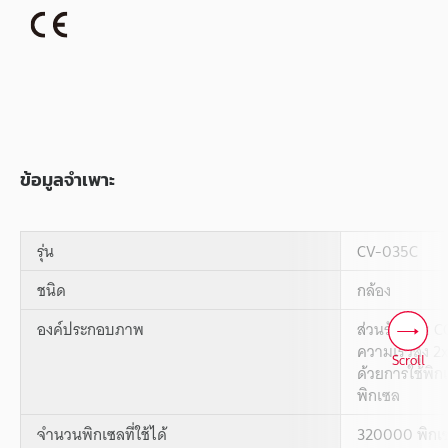
ข้อมูลจำเพาะ
รุ่น
CV-035C
ชนิด
กล้อง
องค์ประกอบภาพ
ส่วนรับภาพ CCD
ความเร็วสูง 2
Scroll
ด้วยการใช้พิก
พิกเซล
จำนวนพิกเซลที่ใช้ได้
320000 พิกเซ