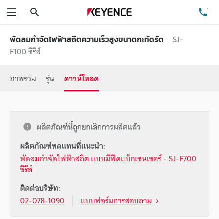
ค้นหา
โท
เมนู
SJ-
พัดลมกำจัดไฟฟ้าสถิตความเร็วสูงขนาดกะทัดรัด
F100 ซีรีส์
ภาพรวม
รุ่น
ดาวน์โหลด
ผลิตภัณฑ์นี้ถูกยกเลิกการผลิตแล้ว
ผลิตภัณฑ์ทดแทนที่แนะนำ:
พัดลมกำจัดไฟฟ้าสถิต แบบมีฟีดแบ็กเซนเซอร์ - SJ-F700
ซีรีส์
ติดต่อบริษัท:
02-078-1090
แบบฟอร์มการสอบถาม