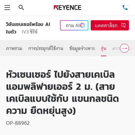
ค้นหา
โท
เมนู
วิชันเซนเซอร์พร้อม AI
ถาม
AI
แคตตาล็อก
IV3 ซีรีส์
ในตัว
ภาพรวม
การประยุกต์ใช้งาน
ข้อมูลจำเพาะ
รุ่น
ดาวน์โหลด
หัวเซนเซอร์ ไปยังสายเคเบิล
แอมพลิฟายเออร์ 2 ม. (สาย
เคเบิลแบบใช้กับ แขนกลชนิด
ความ ยืดหยุ่นสูง)
OP-88962