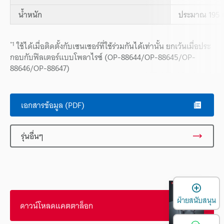
น้ำหนัก
ประมาณ 195 ก
*1
ใช้ได้เมื่อติดตั้งกับเซนเซอร์ที่ใช้ร่วมกันได้เท่านั้น ยกเว้นเมื่อประ
กอบกับฟิลเตอร์แบบโพลาไรซ์ (OP-88644/OP-88645/OP-
88646/OP-88647)
เอกสารข้อมูล (PDF)
รุ่นอื่นๆ
เ
ฝ่ายสนับสนุน
ดาวน์โหลดแคตตาล็อก