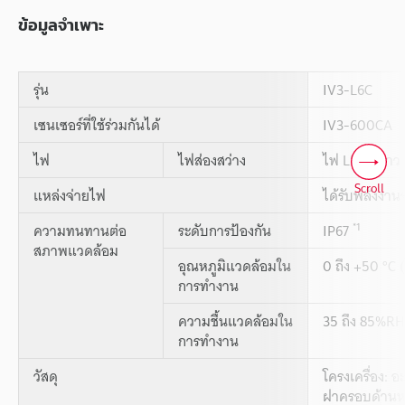
ข้อมูลจำเพาะ
รุ่น
IV3-L6C
เซนเซอร์ที่ใช้ร่วมกันได้
IV3-600CA
ไฟ
ไฟส่องสว่าง
ไฟ LED สีขาว
Scroll
แหล่งจ่ายไฟ
ได้รับพลังงานจ
*1
ความทนทานต่อ
ระดับการป้องกัน
IP67
สภาพแวดล้อม
อุณหภูมิแวดล้อมใน
0 ถึง +50 °C (
การทำงาน
ความชื้นแวดล้อมใน
35 ถึง 85%RH 
การทำงาน
วัสดุ
โครงเครื่อง: 
ฝาครอบด้านหน