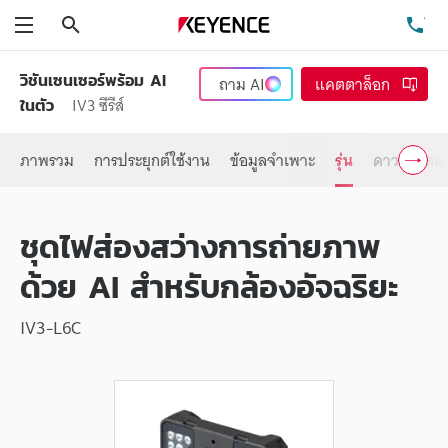
ค้นหา
โท
เมนู
วิชันเซนเซอร์พร้อม AI
ถาม
AI
แคตตาล็อก
IV3 ซีรีส์
ในตัว
ภาพรวม
การประยุกต์ใช้งาน
ข้อมูลจำเพาะ
รุ่น
ดาวน์โหลด
ชุดไฟส่องสว่างการถ่ายภาพ
ด้วย AI สำหรับกล้องอัจฉริยะ
IV3-L6C