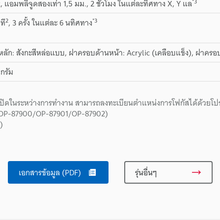
*3
z, แอมพลิจูดสองเท่า 1,5 มม., 2 ชั่วโมง ในแต่ละทิศทาง X, Y แล
2
*3
ที
, 3 ครั้ง ในแต่ละ 6 นทิศทาง
นิตหลัก: สังกะสีหล่อแบบ, ฝาครอบด้านหน้า: Acrylic (เคลือบแข็ง), ฝ
กรัม
 ปิดในระหว่างการทำงาน สามารถลงทะเบียนตำแหน่งการโฟกัสได้ด้วยโป
99/OP-87900/OP-87901/OP-87902)
)
เอกสารข้อมูล (PDF)
รุ่นอื่นๆ