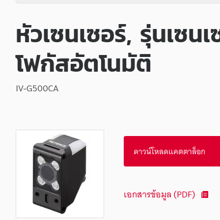
หัวเซนเซอร์, รุ่นเซนเซ
โฟกัสอัตโนมัติ
IV-G500CA
ดาวน์โหลดแคตตาล็อก
เอกสารข้อมูล (PDF)