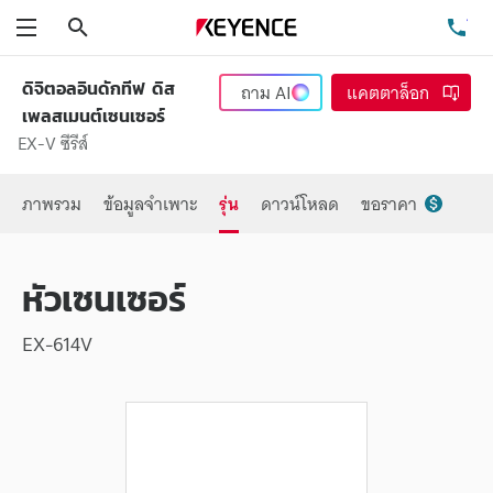
ค้นหา
โท
เมนู
ดิจิตอลอินดักทีฟ ดิส
ถาม
AI
แคตตาล็อก
เพลสเมนต์เซนเซอร์
EX-V ซีรีส์
ภาพรวม
ข้อมูลจำเพาะ
รุ่น
ดาวน์โหลด
ขอราคา
หัวเซนเซอร์
EX-614V