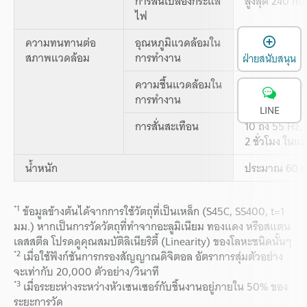
การสิ้นเปลืองกระแส
สูงสุด 240 m
ไฟ
เ
ความทนทานต่อ
อุณหภูมิแวดล้อมใน
-10 ถึง +60°C,
สภาพแวดล้อม
การทำงาน
ฝ่ายสนับสนุน
ความชื้นแวดล้อมใน
35 ถึง 85% ไม
การทำงาน
LINE
การสั่นสะเทือน
10 ถึง 55 Hz,
2 ชั่วโมง ในแ
น้ำหนัก
ประมาณ 60 กร
*1
ข้อมูลข้างต้นได้จากการใช้วัตถุที่เป็นเหล็ก (S45C, SS400, t=1
มม.) หากเป็นการวัดวัตถุที่ทำจากอะลูมิเนียม ทองแดง หรือสแตน
เลสสตีล โปรดดูคุณสมบัติลิเนียริตี้ (Linearity) ของโลหะชนิดนั้นๆ
*2
เมื่อใช้ฟังก์ชันการกรองสัญญาณดิจิตอล อัตราการสุ่มตัวอย่าง
จะเท่ากับ 20,000 ตัวอย่าง/วินาที
*3
เมื่อระยะห่างระหว่างหัวเซนเซอร์กับชิ้นงานอยู่ภายใน 50% ของ
ระยะการวัด