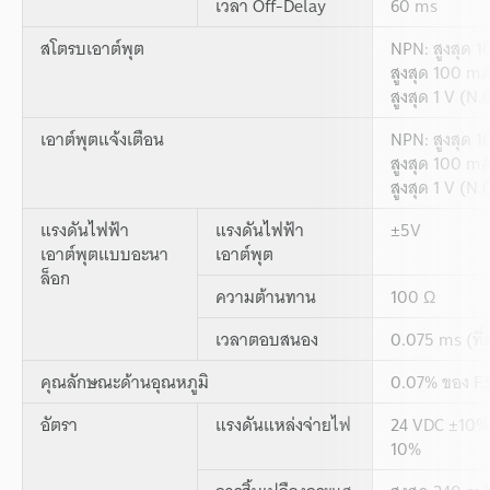
เวลา Off-Delay
60 ms
สโตรบเอาต์พุต
NPN: สูงสุด 1
สูงสุด 100 mA
สูงสุด 1 V (N.
เอาต์พุตแจ้งเตือน
NPN: สูงสุด 1
สูงสุด 100 mA
สูงสุด 1 V (N.C
แรงดันไฟฟ้า
แรงดันไฟฟ้า
±5V
เอาต์พุตแบบอะนา
เอาต์พุต
ล็อก
ความต้านทาน
100 Ω
เวลาตอบสนอง
0.075 ms (ที่ค
คุณลักษณะด้านอุณหภูมิ
0.07% ของ F.
อัตรา
แรงดันแหล่งจ่ายไฟ
24 VDC ±10%, 
10%