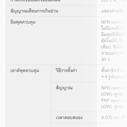
สัญญาณเตือนการเกินย่าน
แสดงด้วยสัญล
อินพุตควบคุม
NPN open-coll
ไม่มีแรงดันไฟ
อินพุตรีเซ็ตค่า
อัตโนมัติ, อิน
เทียบ, ซิงโครนั
ภายนอก)/PNP: 
30 V
เอาต์พุตควบคุม
วิธีการตั้งค่า
ตั้งค่าขีดจำกั
× 4 รูปแบบ (เ
สัญญาณ
NPN open-co
LOW): สูงสุด 
PNP open-col
LOW): สูงสุด 
เวลาตอบสนอง
0.075 ms (ที่ค