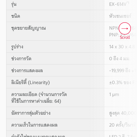
*1
รุ่น
EX-614V
ชนิด
หัวเซนเซอร์
ชุดขยายสัญญาณ
NPN: EX-V64
PNP: EX-V64
Scroll
รูปร่าง
14 x 30 x 4.
ช่วงการวัด
0 ถึง 4 มม.
ช่วงการแสดงผล
-19,999 ถึง +
ลิเนียริตี้ (Linearity)
±0.3% ของ F.S
ความละเอียด (จำนวนการวัด
1 μm
ที่ใช้ในการหาค่าเฉลี่ย: 64)
อัตราการสุ่มตัวอย่าง
สูงสุด 40,000
ความเร็วในการแสดงผล
20 ครั้ง/วินาที
กำลังไฟของแผงจอแสดงผล
LED 2 สี, 7 S