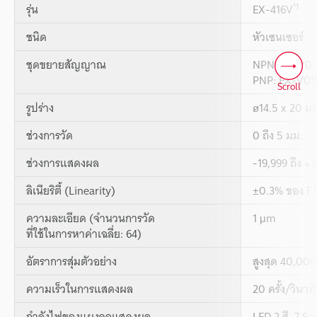
*1
รุ่น
EX-416V
ชนิด
หัวเซนเซอร์
ชุดขยายสัญญาณ
NPN: EX-V0
PNP: EX-V0
Scroll
รูปร่าง
ø14.5 x 20 ม
ช่วงการวัด
0 ถึง 5 มม.
ช่วงการแสดงผล
-19,999 ถึง +
ลิเนียริตี้ (Linearity)
±0.3% ของ F.S
ความละเอียด (จำนวนการวัด
1 μm
ที่ใช้ในการหาค่าเฉลี่ย: 64)
อัตราการสุ่มตัวอย่าง
สูงสุด 40,000
ความเร็วในการแสดงผล
20 ครั้ง/วินาที
กำลังไฟของแผงจอแสดงผล
LED 2 สี, 7 S