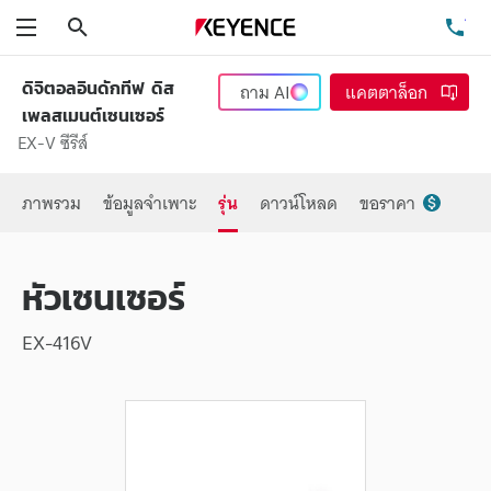
ค้นหา
โท
เมนู
ดิจิตอลอินดักทีฟ ดิส
ถาม
AI
แคตตาล็อก
เพลสเมนต์เซนเซอร์
EX-V ซีรีส์
ภาพรวม
ข้อมูลจำเพาะ
รุ่น
ดาวน์โหลด
ขอราคา
หัวเซนเซอร์
EX-416V