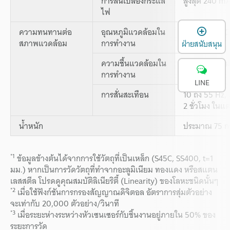
การสิ้นเปลืองกระแส
สูงสุด 240 m
ไฟ
เ
ความทนทานต่อ
อุณหภูมิแวดล้อมใน
-10 ถึง +60°C,
สภาพแวดล้อม
การทำงาน
ฝ่ายสนับสนุน
ความชื้นแวดล้อมใน
35 ถึง 85% ไม
การทำงาน
LINE
การสั่นสะเทือน
10 ถึง 55 Hz,
2 ชั่วโมง ในแ
น้ำหนัก
ประมาณ 75 กร
*1
ข้อมูลข้างต้นได้จากการใช้วัตถุที่เป็นเหล็ก (S45C, SS400, t=1
มม.) หากเป็นการวัดวัตถุที่ทำจากอะลูมิเนียม ทองแดง หรือสแตน
เลสสตีล โปรดดูคุณสมบัติลิเนียริตี้ (Linearity) ของโลหะชนิดนั้นๆ
*2
เมื่อใช้ฟังก์ชันการกรองสัญญาณดิจิตอล อัตราการสุ่มตัวอย่าง
จะเท่ากับ 20,000 ตัวอย่าง/วินาที
*3
เมื่อระยะห่างระหว่างหัวเซนเซอร์กับชิ้นงานอยู่ภายใน 50% ของ
ระยะการวัด