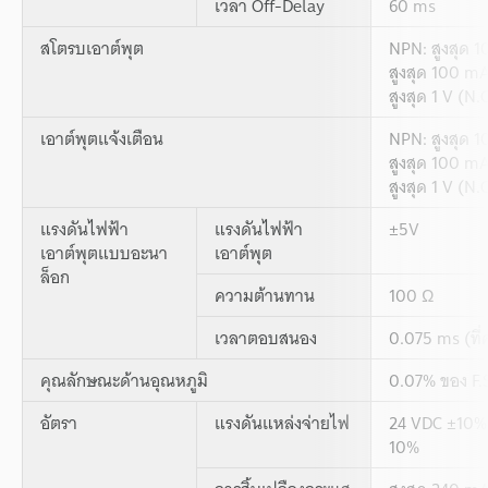
เวลา Off-Delay
60 ms
สโตรบเอาต์พุต
NPN: สูงสุด 1
สูงสุด 100 mA
สูงสุด 1 V (N.
เอาต์พุตแจ้งเตือน
NPN: สูงสุด 1
สูงสุด 100 mA
สูงสุด 1 V (N.C
แรงดันไฟฟ้า
แรงดันไฟฟ้า
±5V
เอาต์พุตแบบอะนา
เอาต์พุต
ล็อก
ความต้านทาน
100 Ω
เวลาตอบสนอง
0.075 ms (ที่ค
คุณลักษณะด้านอุณหภูมิ
0.07% ของ F.
อัตรา
แรงดันแหล่งจ่ายไฟ
24 VDC ±10%, 
10%