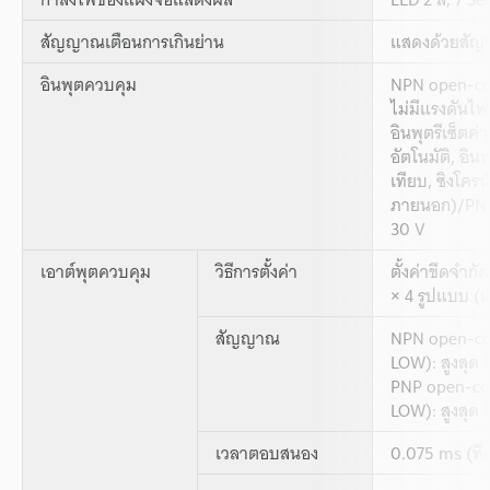
สัญญาณเตือนการเกินย่าน
แสดงด้วยสัญล
อินพุตควบคุม
NPN open-coll
ไม่มีแรงดันไฟ
อินพุตรีเซ็ตค่า
อัตโนมัติ, อิน
เทียบ, ซิงโครนั
ภายนอก)/PNP: 
30 V
เอาต์พุตควบคุม
วิธีการตั้งค่า
ตั้งค่าขีดจำกั
× 4 รูปแบบ (เ
สัญญาณ
NPN open-co
LOW): สูงสุด 
PNP open-col
LOW): สูงสุด 
เวลาตอบสนอง
0.075 ms (ที่ค