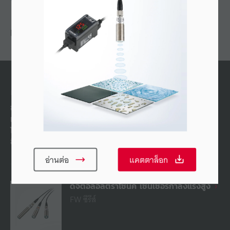
แนะนำ
ผลิตภัณฑ์ทดแทน
ขอเสนอ FW ซีรีส์ ซึ่งเป็นเซนเซอร์แบบซุปเปอร์มัลติรี
เฟล็กทีฟที่แข็งแรงทนทาน สามารถทำงานได้เที่ยงตรง
โดยไม่ได้รับผลกระทบจากวัสดุ สี หรือความมันวาวของ
ชิ้นงาน
อ่านต่อ
แคตตาล็อก
ดิจิตอลอัลตราโซนิค เซนเซอร์กำลังแรงสูง
FW ซีรีส์