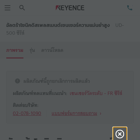
ค้นหา
โท
เมนู
UD-
อัลตร้าโซนิคดิสเพลสเมนต์เซนเซอร์ความแม่นยำสูง
500 ซีรีส์
ภาพรวม
รุ่น
ดาวน์โหลด
ผลิตภัณฑ์นี้ถูกยกเลิกการผลิตแล้ว
ผลิตภัณฑ์ทดแทนที่แนะนำ:
เซนเซอร์วัดระดับ - FR ซีรีส์
ติดต่อบริษัท:
02-078-1090
แบบฟอร์มการสอบถาม