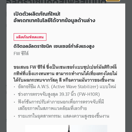
อัลตร้าโซนิคดิสเพลสเมนต์
เซนเซอร์ความแม่นยำสูง
เปิดตัวผลิตภัณฑ์ใหม่!
อัพเดทเทคโนโลยีได้จากข้อมูลด้านล่าง
UD-500 ซีรีส์
ผลิตภัณฑ์ทดแทน
ดิจิตอลอัลตราโซนิค เซนเซอร์กำลังแรงสูง
FW ซีรีส์
ขอเสนอ FW ซีรีส์ ซึ่งเป็นเซนเซอร์แบบซุปเปอร์มัลติรีเฟล็
กทีฟที่แข็งแรงทนทาน สามารถทำงานได้เที่ยงตรงโดยไม่
ได้รับผลกระทบจากวัสดุ สี หรือความมันวาวของชิ้นงาน
อัลตราโซนิคดิสเพลสเมนต์เซนเซอร์ที่ให้ความละเอียดสูงสุดในรุ่น
อัลกอริธึม A.W.S. (Active Wave Stabilizer) แบบใหม่
เดียวกัน
ช่วงการตรวจจับสูงสุด 39.37 นิ้ว (FW-H10R)
ฟังก์ชันการปรับค่าภายนอกเพื่อการตรวจจับที่มี
เสถียรภาพในสภาพแวดล้อมที่เลวร้าย
รายแรกในอุตสาหกรรม: แสดงความสูงของชิ้นงาน
สอบถาม KEYENCE
02-078-1090