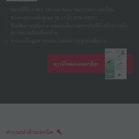
อัลกอริธึม A.W.S. (Active Wave Stabilizer) แบบใหม่
ช่วงการตรวจจับสูงสุด 39.37 นิ้ว (FW-H10R)
ฟังก์ชันการปรับค่าภายนอกเพื่อการตรวจจับที่มีเสถียรภาพใน
สภาพแวดล้อมที่เลวร้าย
รายแรกในอุตสาหกรรม: แสดงความสูงของชิ้นงาน
ดาวน์โหลดแคตตาล็อก
คำแนะนำด้านเทคนิค