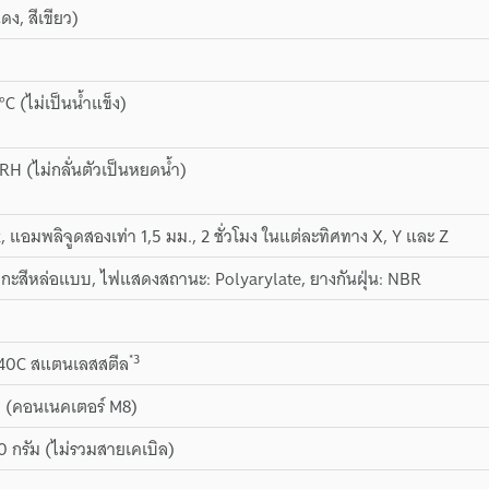
ดง, สีเขียว)
°C (ไม่เป็นน้ำแข็ง)
RH (ไม่กลั่นตัวเป็นหยดน้ำ)
z, แอมพลิจูดสองเท่า 1,5 มม., 2 ชั่วโมง ในแต่ละทิศทาง X, Y และ Z
 สังกะสีหล่อแบบ, ไฟแสดงสถานะ: Polyarylate, ยางกันฝุ่น: NBR
*3
40C สแตนเลสสตีล
ม (คอนเนคเตอร์ M8)
 กรัม (ไม่รวมสายเคเบิล)