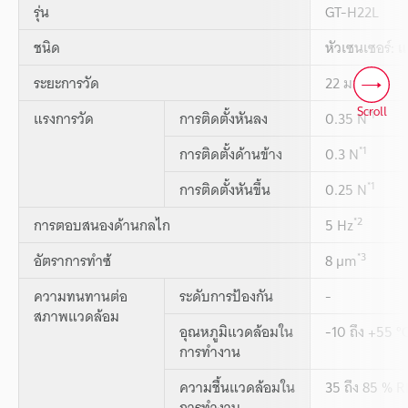
รุ่น
GT-H22L
ชนิด
หัวเซนเซอร์: 
ระยะการวัด
22 มม.
Scroll
*1
แรงการวัด
การติดตั้งหันลง
0.35 N
*1
การติดตั้งด้านข้าง
0.3 N
*1
การติดตั้งหันขึ้น
0.25 N
*2
การตอบสนองด้านกลไก
5 Hz
*3
อัตราการทำซ้
8 µm
ความทนทานต่อ
ระดับการป้องกัน
-
สภาพแวดล้อม
อุณหภูมิแวดล้อมใน
-10 ถึง +55 °
การทำงาน
ความชื้นแวดล้อมใน
35 ถึง 85 % 
การทำงาน