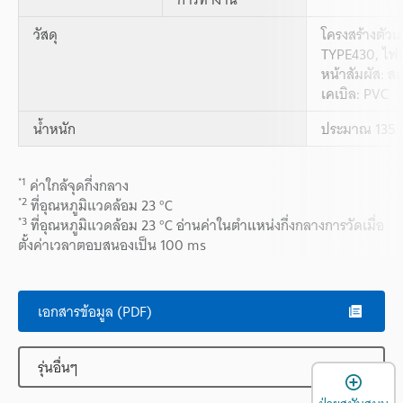
วัสดุ
โครงสร้างตัวเ
TYPE430, ไฟแ
หน้าสัมผัส: 
เคเบิล: PVC
น้ำหนัก
ประมาณ 135 ก
*1
ค่าใกล้จุดกึ่งกลาง
*2
ที่อุณหภูมิแวดล้อม 23 °C
*3
ที่อุณหภูมิแวดล้อม 23 °C อ่านค่าในตำแหน่งกึ่งกลางการวัดเมื่อ
ตั้งค่าเวลาตอบสนองเป็น 100 ms
เอกสารข้อมูล (PDF)
รุ่นอื่นๆ
เ