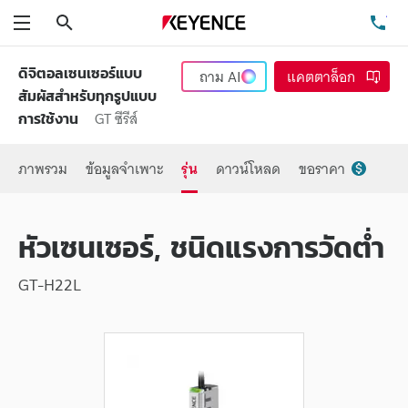
ค้นหา
โท
เมนู
ดิจิตอลเซนเซอร์แบบ
ถาม
AI
แคตตาล็อก
สัมผัสสำหรับทุกรูปแบบ
GT ซีรีส์
การใช้งาน
ภาพรวม
ข้อมูลจำเพาะ
รุ่น
ดาวน์โหลด
ขอราคา
หัวเซนเซอร์, ชนิดแรงการวัดต่ำ
GT-H22L