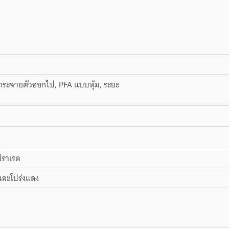
ระจายตัวออกไป, PFA แบบหุ้ม, ระยะ
ฟราเรด
และโปร่งแสง