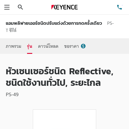
ค้นหา
โท
เมนู
PS-
แอมพลิฟายเออร์ชนิดปรับแต่งด้วยการกดครั้งเดียว
T ซีรีส์
ภาพรวม
รุ่น
ดาวน์โหลด
ขอราคา
หัวเซนเซอร์ชนิด Reflective,
ชนิดใช้งานทั่วไป, ระยะไกล
PS-49