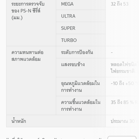
ระยะการตรวจจับ
MEGA
32 ถึง 53
ของ PS-N ซีรี่ส์
ULTRA
(มม.)
SUPER
TURBO
ความทนทานต่อ
ระดับการป้องกัน
-
สภาพแวดล้อม
แสงรอบข้าง
หลอดไฟชนิดไส้
ไฟธรรมชาติ: ส
อุณหภูมิแวดล้อมใน
-10 ถึง +50 °C
การทำงาน
ความชื้นแวดล้อมใน
35 ถึง 85 % R
การทำงาน
น้ำหนัก
ประมาณ 30 กร