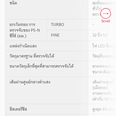
ชนิด
สะท้อนแบบกระ
ทั่วไป, ระยะ
ตรวจจับไกล
Scroll
ยกเว้นระยะ การ
TURBO
-
ตรวจจับของ PS-N
FINE
32 ถึง 53
ซีรี่ส์ (มม.)
แหล่งกำเนิดแสง
ไฟ LED สีแดง
วัตถุมาตรฐาน ที่ตรวจจับได้
วัสดุทึบแสงแ
ขนาดวัตถุเล็กที่สุดที่สามารถตรวจจับได้
ลวดทองแดง
ขนาดเส้นผ่านศ
เส้นผ่านศูนย์กลางลำแสง
เส้นผ่านศูนย์
(เมื่อระยะ
การตรวจจับ
เท่ากับ 50 มม
ฮีสเตอรีซีส
สูงสุด 6% ขอ