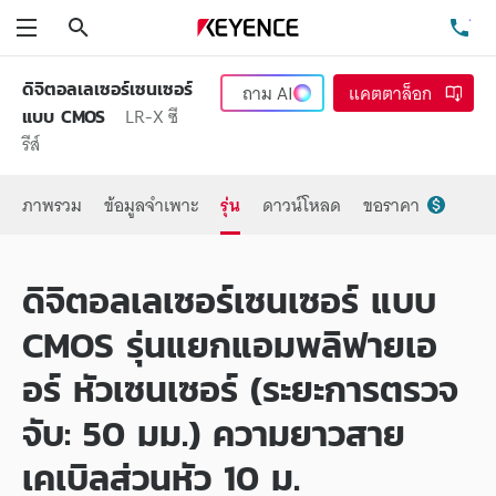
ค้นหา
โท
เมนู
ดิจิตอลเลเซอร์เซนเซอร์
ถาม
AI
แคตตาล็อก
LR-X ซี
แบบ CMOS
รีส์
ภาพรวม
ข้อมูลจำเพาะ
รุ่น
ดาวน์โหลด
ขอราคา
ดิจิตอลเลเซอร์เซนเซอร์ แบบ
CMOS รุ่นแยกแอมพลิฟายเอ
อร์ หัวเซนเซอร์ (ระยะการตรวจ
จับ: 50 มม.) ความยาวสาย
เคเบิลส่วนหัว 10 ม.