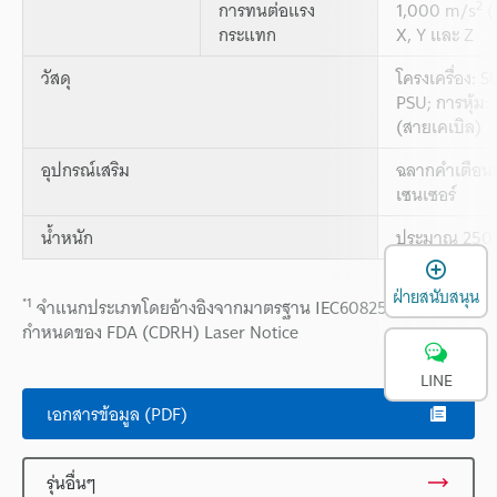
2
การทนต่อแรง
1,000 m/s
(
กระแทก
X, Y และ Z
วัสดุ
โครงเครื่อง: 
PSU; การหุ้ม
(สายเคเบิล)
อุปกรณ์เสริม
ฉลากคำเตือนเ
เซนเซอร์
น้ำหนัก
ประมาณ 250 
เ
ฝ่ายสนับสนุน
*1
จำแนกประเภทโดยอ้างอิงจากมาตรฐาน IEC60825-1 ตามข้อ
กำหนดของ FDA (CDRH) Laser Notice
LINE
เอกสารข้อมูล (PDF)
รุ่นอื่นๆ