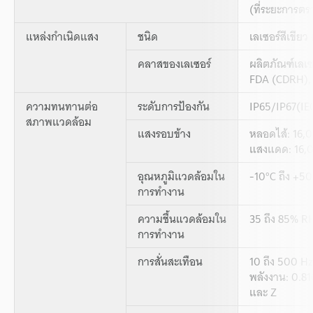
(ที่ระยะการตร
แหล่งกำเนิดแสง
ชนิด
เลเซอร์สีเขีย
คลาสของเลเซอร์
ผลิตภัณฑ์เลเ
FDA (CDRH),
ความทนทานต่อ
ระดับการป้องกัน
IP65/IP67(IE
สภาพแวดล้อม
แสงรอบข้าง
หลอดไส้: 16,00
แสงแดด: 16,00
อุณหภูมิแวดล้อมใน
-10°C ถึง +50°
การทำงาน
ความชื้นแวดล้อมใน
35 ถึง 85% RH
การทำงาน
การสั่นสะเทือน
10 ถึง 500 H
พลังงาน: 0.81
และ Z