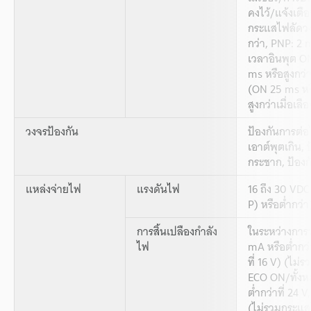
คงไว้/แจ้ง
กระแสไฟลัดวง
กว่า, PNP: 2 
เวลาอินพุต ON
ms หรือสูงกว่
(ON 25 ms หรื
สูงกว่าเมื่อเลื
วงจรป้องกัน
ป้องกันการต่อ
เอาต์พุตเกิน,
กระชาก, ป้องก
แหล่งจ่ายไฟ
แรงดันไฟ
16 ถึง 30 VDC
P) หรือต่ำกว่า
การสิ้นเปลืองกำลัง
ในระหว่างการ
ไฟ
mA หรือต่ำกว่า
ที่ 16 V) (ไม
ECO ON/ทั้งห
ต่ำกว่าที่ 24 
(ไม่รวมกระแ