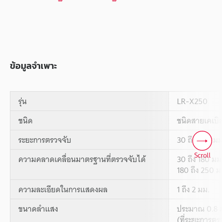
ข้อมูลจำเพาะ
รุ่น
LR-X250
ชนิด
ชนิดสายเคเบิ
ระยะการตรวจจับ
30 ถึง 250 มม
Scroll
ความคลาดเคลื่อนมาตรฐานที่ตรวจจับได้
30 ถึง 180 มม
180 ถึง 250 ม
ความละเอียดในการแสดงผล
1 ถึง 2 มม.
ขนาดลำแสง
ประมาณ 0.8 ม
(ที่ระยะการตร