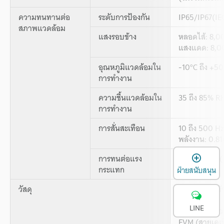
ความทนทานต่อ
ระดับการป้องกัน
IP65/IP67(IE
สภาพแวดล้อม
แสงรอบข้าง
หลอดไส้: 8,00
แสงแดด: 8,000
อุณหภูมิแวดล้อมใน
-10°C ถึง +50°
การทำงาน
ความชื้นแวดล้อมใน
35 ถึง 85% RH
การทำงาน
การสั่นสะเทือน
10 ถึง 500 H
พลังงาน: 0.81
เ
2
การทนต่อแรง
1,000 m/s
(
กระแทก
X, Y และ Z
ฝ่ายสนับสนุน
วัสดุ
กล่องใส่ส่วนห
ส่วนหัว: PSU
LINE
การหุ้มส่วนหั
EVM (สายเคเบ