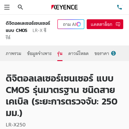
ค้นหา
โท
เมนู
ดิจิตอลเลเซอร์เซนเซอร์
ถาม
AI
แคตตาล็อก
LR-X ซี
แบบ CMOS
รีส์
ภาพรวม
ข้อมูลจำเพาะ
รุ่น
ดาวน์โหลด
ขอราคา
ดิจิตอลเลเซอร์เซนเซอร์ แบบ
CMOS รุ่นมาตรฐาน ชนิดสาย
เคเบิล (ระยะการตรวจจับ: 250
มม.)
LR-X250