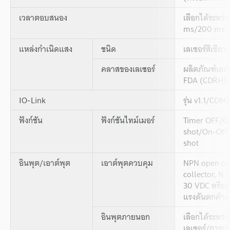
เวลาตอบสนอง
เลือกได้ระหว่
ms/200 ms
แหล่งกำเนิดแสง
ชนิด
เลเซอร์สีเขีย
คลาสของเลเซอร์
ผลิตภัณฑ์เลเ
FDA (CDRH), 
IO-Link
รุ่น v1.1/COM
ฟังก์ชัน
ฟังก์ชันไทม์เมอร์
Timer OFF/O
shot/On-Off
shot
อินพุต/เอาต์พุต
เอาต์พุตควบคุม
NPN open co
collector, 
30 VDC หรือต่
แรงดันตกค้าง 
อินพุตภายนอก
เลือกได้ระหว่
เลเซอร์/การปรับ