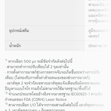
สายเคเบิล: P
เคสแอมพลิฟา
แอมพลิฟายเอ
การหุ้มแอมพลิ
อุปกรณ์เสริม
คู่มือแนะนำก
เลเซอร์
น้ำหนัก
ประมาณ 90 ก
*1
หากเลือก 500 μs จะมีข้อจำกัดดังต่อไปนี้
· สามารถทำการปรับเทียบได้ 2 จุดเท่านั้น
· การตั้งค่าการมาสก์ช่วงการตรวจจับจะเกิดขึ้นระหว่างการปรับ
เทียบ (ไม่รองรับการตั้งค่าด้วยตนเองของช่วงการมาสก์)
· เอาต์พุต 2 จะจำกัดเฉพาะเอาต์พุตแจ้งเตือนข้อผิดพลาดและ
ปัญหาแบบไจโร รวมถึงไม่สามารถใช้มาตรฐาน/พื้นที่ได้
*2
จำแนกประเภทโดยอ้างอิงจากมาตรฐาน IEC60825-1 ตามข้อ
กำหนดของ FDA (CDRH) Laser Notice
*3
สามารถเลือก I/O ได้จากการผสานดังต่อไปนี้ เอาต์พุตควบคุม
× 2, เอาต์พุตควบคุม + อินพุตภายนอก