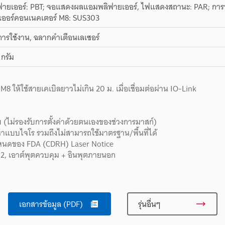
ายเออร์: PBT; จอแสดงผลแอมพลิฟายเออร์, ไฟแสดงสถานะ: PAR; การหุ
ออร์คอนเนคเตอร์ M8: SUS303
การใช้งาน, ฉลากคำเตือนเลเซอร์
กรัม
 ให้ใช้สายเคเบิลยาวไม่เกิน 20 ม. เมื่อเชื่อมต่อผ่าน IO-Link
บ (ไม่รองรับการตั้งค่าด้วยตนเองของช่วงการมาสก์)
าแบบไจโร รวมถึงไม่สามารถใช้มาตรฐาน/พื้นที่ได้
นดของ FDA (CDRH) Laser Notice
 2, เอาต์พุตควบคุม + อินพุตภายนอก
เอกสารข้อมูล (PDF)
รุ่นอื่นๆ