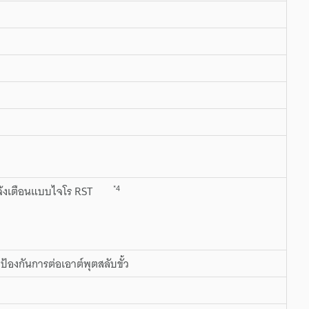
*4
งไว้/แจ้งเตือนแบบไจโร RST
ป้องกันการต่อเอาต์พุตสลับขั้ว