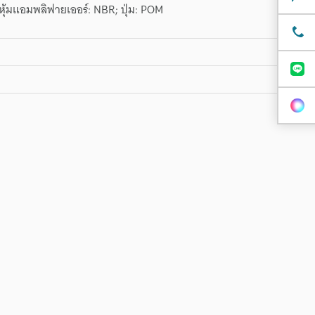
้มแอมพลิฟายเออร์: NBR; ปุ่ม: POM