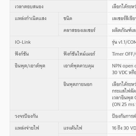
เวลาตอบสนอง
เลือกได้ระห
แหล่งกำเนิดแสง
ชนิด
เลเซอร์สีเข
คลาสของเลเซอร์
ผลิตภัณฑ์เ
IO-Link
รุ่น v1.1/C
ฟังก์ชัน
ฟังก์ชันไทม์เมอร์
Timer OFF/
อินพุต/เอาต์พุต
เอาต์พุตควบคุม
NPN open c
30 VDC หรือ
อินพุตภายนอก
เลือกได้ระห
กระแสไฟลัดว
เวลาอินพุต 
(ON 25 ms หร
วงจรป้องกัน
ป้องกันการต
แหล่งจ่ายไฟ
แรงดันไฟ
16 ถึง 30 V