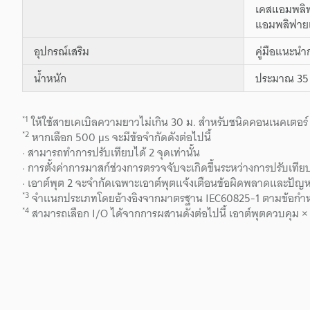
เคสแอมพลิฟ
แอมพลิฟายเ
อุปกรณ์เสริม
คู่มือแนะนำ
น้ำหนัก
ประมาณ 35 
*1
ให้ใช้สายเคเบิลความยาวไม่เกิน 30 ม. สำหรับชนิดคอนเนคเตอร์ M8
*2
หากเลือก 500 μs จะมีข้อจำกัดดังต่อไปนี้
· สามารถทำการปรับเทียบได้ 2 จุดเท่านั้น
· การตั้งค่าการมาสก์ช่วงการตรวจจับจะเกิดขึ้นระหว่างการปรับเทีย
· เอาต์พุต 2 จะจำกัดเฉพาะเอาต์พุตแจ้งเตือนข้อผิดพลาดและปัญห
*3
จำแนกประเภทโดยอ้างอิงจากมาตรฐาน IEC60825-1 ตามข้อกำห
*4
สามารถเลือก I/O ได้จากการผสานดังต่อไปนี้ เอาต์พุตควบคุม ×