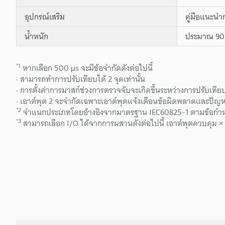
อุปกรณ์เสริม
คู่มือแนะนำ
น้ำหนัก
ประมาณ 90 
*1
หากเลือก 500 μs จะมีข้อจำกัดดังต่อไปนี้
· สามารถทำการปรับเทียบได้ 2 จุดเท่านั้น
· การตั้งค่าการมาสก์ช่วงการตรวจจับจะเกิดขึ้นระหว่างการปรับเทีย
· เอาต์พุต 2 จะจำกัดเฉพาะเอาต์พุตแจ้งเตือนข้อผิดพลาดและปัญห
*2
จำแนกประเภทโดยอ้างอิงจากมาตรฐาน IEC60825-1 ตามข้อกำห
*3
สามารถเลือก I/O ได้จากการผสานดังต่อไปนี้ เอาต์พุตควบคุม ×