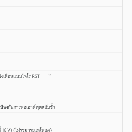
*3
งไว้/แจ้งเตือนแบบไจโร RST
ป้องกันการต่อเอาต์พุตสลับขั้ว
ี่ 16 V) (ไม่รวมกระแสโหลด)