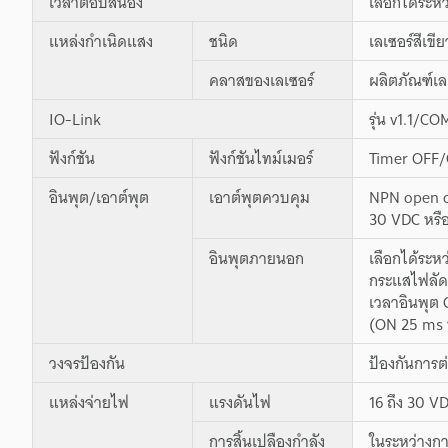
เวลาตอบสนอง
เลือกได้ระห
แหล่งกำเนิดแสง
ชนิด
เลเซอร์สีเข
คลาสของเลเซอร์
ผลิตภัณฑ์เ
IO-Link
รุ่น v1.1/C
ฟังก์ชัน
ฟังก์ชันไทม์เมอร์
Timer OFF/
อินพุต/เอาต์พุต
เอาต์พุตควบคุม
NPN open c
30 VDC หรือ
อินพุตภายนอก
เลือกได้ระห
กระแสไฟลัดว
เวลาอินพุต 
(ON 25 ms หร
วงจรป้องกัน
ป้องกันการต
แหล่งจ่ายไฟ
แรงดันไฟ
16 ถึง 30 V
การสิ้นเปลืองกำลัง
ในระหว่างกา