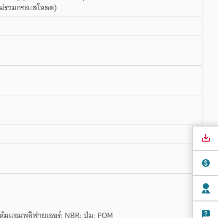
 (ไม่รวมกระแสโหลด)
้มแอมพลิฟายเออร์: NBR; ปุ่ม: POM