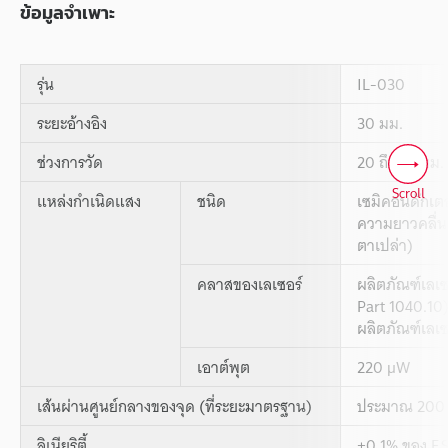
ข้อมูลจำเพาะ
รุ่น
IL-030
ระยะอ้างอิง
30 มม.
ช่วงการวัด
20 ถึง 45 มม.
Scroll
แหล่งกำเนิดแสง
ชนิด
เซมิคอนดักเตอ
ความยาวคลื่น
ตาเปล่า)
คลาสของเลเซอร์
ผลิตภัณฑ์เลเ
Part 1040.10
ผลิตภัณฑ์เลเซ
เอาต์พุต
220 µW
เส้นผ่านศูนย์กลางของจุด (ที่ระยะมาตรฐาน)
ประมาณ 200 
ลิเนียริตี้
±0.1% ของ F.S