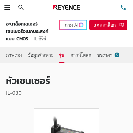
ค้นหา
โท
เมนู
อะนาล็อกเลเซอร์
ถาม
AI
แคตตาล็อก
เซนเซอร์อเนกประสงค์
IL ซีรีส์
แบบ CMOS
ภาพรวม
ข้อมูลจำเพาะ
รุ่น
ดาวน์โหลด
ขอราคา
หัวเซนเซอร์
IL-030