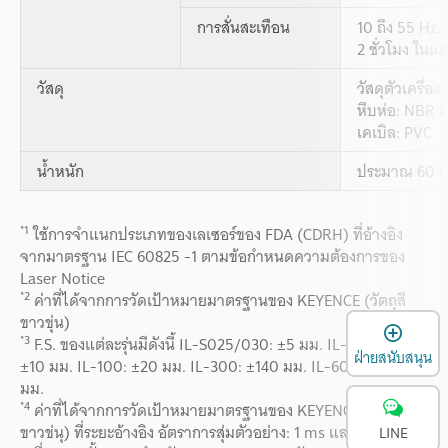
การสั่นสะเทือน
10 ถึง 55 Hz,
2 ชั่วโมง ในแ
วัสดุ
วัสดุตัวเครื่อ
หีบห่อ: NBR 
เคเบิล: PVC
น้ำหนัก
ประมาณ 60 ก
*1
ใช้การจำแนกประเภทของเลเซอร์ของ FDA (CDRH) ที่อ้างอิง
จากมาตรฐาน IEC 60825 -1 ตามข้อกำหนดความต้องการของ
Laser Notice
*2
ค่าที่ได้จากการวัดเป้าหมายมาตรฐานของ KEYENCE (วัตถุสี
ขาวขุ่น)
เ
*3
F.S. ของแต่ละรุ่นมีดังนี้ IL-S025/030: ±5 มม. IL-S065/065:
ฝ่ายสนับสนุน
±10 มม. IL-100: ±20 มม. IL-300: ±140 มม. IL-600: ±400
มม.
*4
ค่าที่ได้จากการวัดเป้าหมายมาตรฐานของ KEYENCE (วัตถุสี
ขาวข่นุ) ที่ระยะอ้างอิง อัตราการสุ่มตัวอย่าง: 1 ms และจำ นวน
LINE