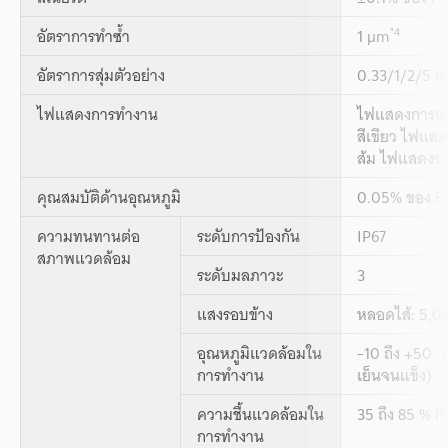
*4
อัตราการทำซ้ำ
1 µm
อัตราการสุ่มตัวอย่าง
0.33/1/2/5 ms
ไฟแสดงการทำงาน
ไฟแสดงการแจ้
สีเขียว ไฟแส
ส้ม ไฟแสดงระย
คุณสมบัติด้านอุณหภูมิ
0.05% ของ F.
ความทนทานต่อ
ระดับการป้องกัน
IP67
สภาพแวดล้อม
ระดับมลภาวะ
3
แสงรอบข้าง
หลอดไส้: 5,0
อุณหภูมิแวดล้อมใน
-10 ถึง +50 °C
การทำงาน
เย็นจนแข็ง)
ความชื้นแวดล้อมใน
35 ถึง 85 % R
การทำงาน