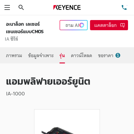
ค้นหา
โท
เมนู
อะนาล็อก เลเซอร์
ถาม
AI
แคตตาล็อก
เซนเซอร์แบบCMOS
IA ซีรีส์
ภาพรวม
ข้อมูลจำเพาะ
รุ่น
ดาวน์โหลด
ขอราคา
แอมพลิฟายเออร์ยูนิต
IA-1000