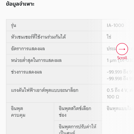
ข้อมูลจำเพาะ
รุ่น
IA-1000
หัวเซนเซอร์ที่ใช้งานร่วมกันได้
ใช่
อัตราการแสดงผล
ประมาณ 10 ครั
Scroll
หน่วยต่ำสุดในการแสดงผล
1 µm (IA-030
ช่วงการแสดงผล
-99.999 ถึง 9
-99.998 ถึง 
แรงดันไฟฟ้าเอาต์พุตแบบอะนาล็อก
0.5 ถึง 4 V, 
100 Ω
อินพุต
อินพุตสวิตช์เลือก
อินพุทแบบไม่
ควบคุม
ช่อง
อินพุตการปรับค่าให้
เป็นศูนย์