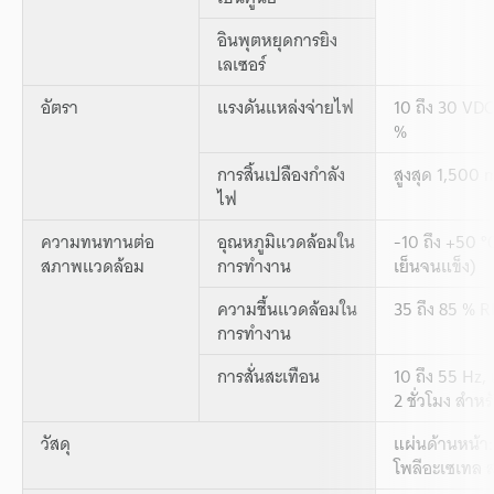
อินพุตหยุดการยิง
เลเซอร์
อัตรา
แรงดันแหล่งจ่ายไฟ
10 ถึง 30 VDC
%
การสิ้นเปลืองกำลัง
สูงสุด 1,500 
ไฟ
ความทนทานต่อ
อุณหภูมิแวดล้อมใน
-10 ถึง +50 °C
สภาพแวดล้อม
การทำงาน
เย็นจนแข็ง)
ความชื้นแวดล้อมใน
35 ถึง 85 % R
การทำงาน
การสั่นสะเทือน
10 ถึง 55 Hz,
2 ชั่วโมง สำ
วัสดุ
แผ่นด้านหน้า:
โพลีอะเซเทล 