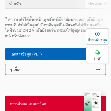
น้ำหนัก
ประมาณ 110 ก
*1
สามารถใช้ได้ทั้งการอินพุตสวิตช์เลือกช่องภายนอก หรืออินพุต
การปรับค่าให้เป็นศูนย์ อัตราอินพุตที่ไม่มีแรงดันไฟฟ้า: แรงดัน
ไฟฟ้าขณะ ON 2 V หรือน้อยกว่า; กระแสไฟสูงสุดขณะ OFF 0.05
เ
mA หรือน้อยกว่า
ฝ่ายสนับสนุน
เอกสารข้อมูล (PDF)
LINE
รุ่นอื่นๆ
ดาวน์โหลดแคตตาล็อก