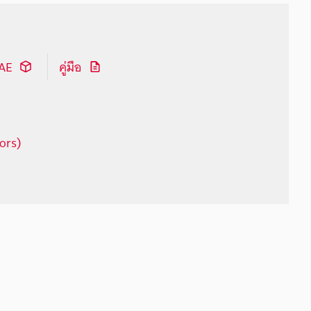
CAE
คู่มือ
ors)