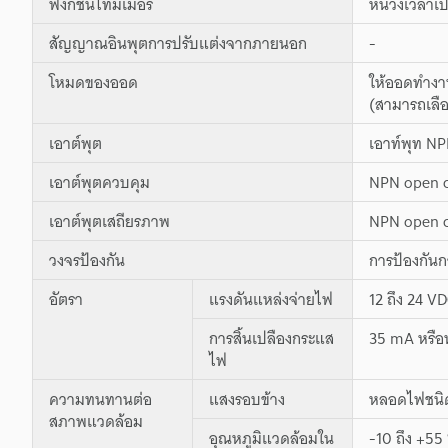
ฟังก์ชันไทม์เมอร์
หน่วงเวลาเปิ
สัญญาณอินพุตการปรับแต่งจากภายนอก
-
โหมดของออด
ให้ออดทำงา
(สามารถเลือ
เอาต์พุต
เอาท์พุท N
เอาต์พุตควบคุม
NPN open co
เอาต์พุตเสถียรภาพ
NPN open co
วงจรป้องกัน
การป้องกันก
อัตรา
แรงดันแหล่งจ่ายไฟ
12 ถึง 24 V
การสิ้นเปลืองกระแส
35 mA หรือน
ไฟ
ความทนทานต่อ
แสงรอบข้าง
หลอดไฟชนิดไ
สภาพแวดล้อม
อุณหภูมิแวดล้อมใน
-10 ถึง +55 