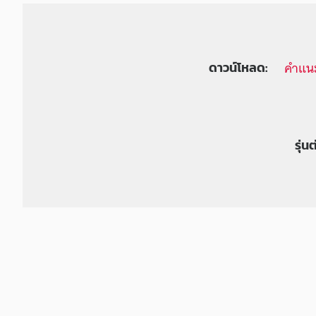
คำแนะ
ดาวน์โหลด:
รุ่น