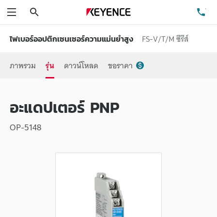
ค้นหา
โท
เมนู
FS-V/T/M ซีรีส์
ไฟเบอร์ออปติกเซนเซอร์ความแม่นยำสูง
ภาพรวม
รุ่น
ดาวน์โหลด
ขอราคา
อะแดปเตอร์ PNP
OP-5148