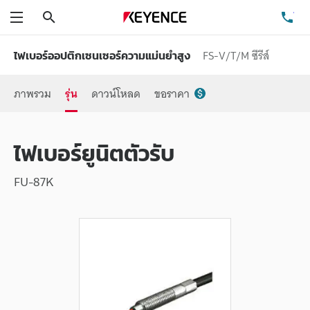
ค้นหา
โท
เมนู
FS-V/T/M ซีรีส์
ไฟเบอร์ออปติกเซนเซอร์ความแม่นยำสูง
ภาพรวม
รุ่น
ดาวน์โหลด
ขอราคา
ไฟเบอร์ยูนิตตัวรับ
FU-87K