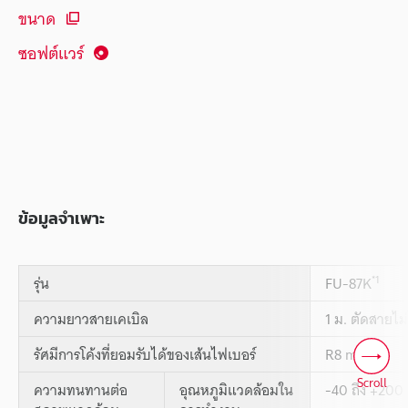
ขนาด
ซอฟต์แวร์
ข้อมูลจำเพาะ
*1
รุ่น
FU-87K
ความยาวสายเคเบิล
1 ม. ตัดสายไม่
รัศมีการโค้งที่ยอมรับได้ของเส้นไฟเบอร์
R8 mm
Scroll
ความทนทานต่อ
อุณหภูมิแวดล้อมใน
-40 ถึง +200 