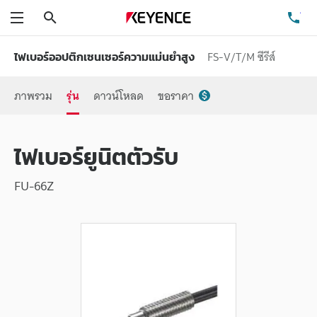
ค้นหา
โท
เมนู
FS-V/T/M ซีรีส์
ไฟเบอร์ออปติกเซนเซอร์ความแม่นยำสูง
ภาพรวม
รุ่น
ดาวน์โหลด
ขอราคา
ไฟเบอร์ยูนิตตัวรับ
FU-66Z