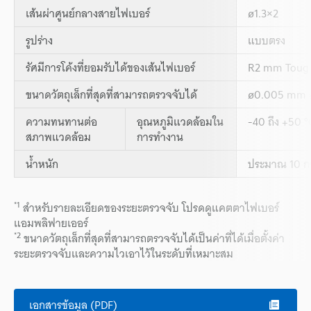
เส้นผ่าศูนย์กลางสายไฟเบอร์
ø1.3×2
รูปร่าง
แบบตรง
รัศมีการโค้งที่ยอมรับได้ของเส้นไฟเบอร์
R2 mm Toug
ขนาดวัตถุเล็กที่สุดที่สามารถตรวจจับได้
ø0.005 mm 
ความทนทานต่อ
อุณหภูมิแวดล้อมใน
-40 ถึง +50 °
สภาพแวดล้อม
การทำงาน
น้ำหนัก
ประมาณ 10 กร
*1
สำหรับรายละเอียดของระยะตรวจจับ โปรดดูแคตตาไฟเบอร์
แอมพลิฟายเออร์
*2
ขนาดวัตถุเล็กที่สุดที่สามารถตรวจจับได้เป็นค่าที่ได้เมื่อตั้งค่า
ระยะตรวจจับและความไวเอาไว้ในระดับที่เหมาะสม
เอกสารข้อมูล (PDF)