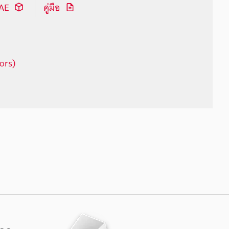
CAE
คู่มือ
ors)