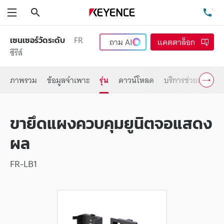
ค้นหา
โท
เมนู
FR
เซนเซอร์วัดระดับ
ถาม
AI
แคตตาล็อก
ซีรีส์
ภาพรวม
ข้อมูลจำเพาะ
รุ่น
ดาวน์โหลด
บริการช่วยเหลือ
ขายึดแผงควบคุมยูนิตจอแสดง
ผล
FR-LB1