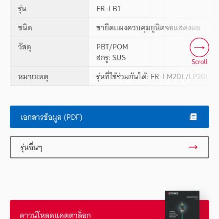
รุ่น
FR-LB1
ชนิด
ขายึดแผงควบคุมยูนิตจอแสดงผล
วัสดุ
PBT/POM
สกรู: SUS
Scroll
หมายเหตุ
รุ่นที่ใช้ร่วมกันได้: FR-LM20L/LP20L
เอกสารข้อมูล (PDF)
รุ่นอื่นๆ
ดาวน์โหลดแคตตาล็อก