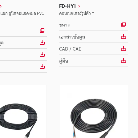
FD-HY1
อแยก ยูนิตจอแสดงผล PVC
คอนเนคเตอร์รูปตัว Y
ขนาด
เอกสารข้อมูล
ูล
CAD / CAE
คู่มือ