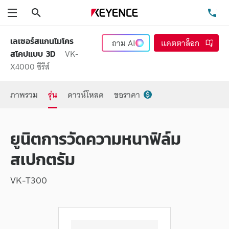
ค้นหา
โท
เมนู
เลเซอร์สแกนไมโคร
ถาม
AI
แคตตาล็อก
VK-
สโคปแบบ 3D
X4000 ซีรีส์
ภาพรวม
รุ่น
ดาวน์โหลด
ขอราคา
ยูนิตการวัดความหนาฟิล์ม
สเปกตรัม
VK-T300