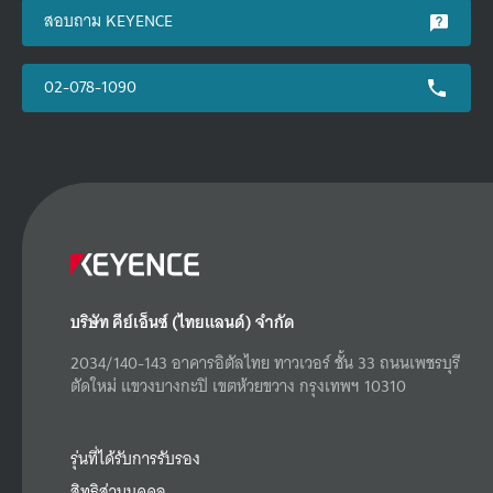
สอบถาม KEYENCE
02-078-1090
บริษัท คีย์เอ็นซ์ (ไทยแลนด์) จำกัด
2034/140-143 อาคารอิตัลไทย ทาวเวอร์ ชั้น 33 ถนนเพชรบุรี
ตัดใหม่ แขวงบางกะปิ เขตห้วยขวาง กรุงเทพฯ 10310
รุ่นที่ได้รับการรับรอง
สิทธิส่วนบุคคล