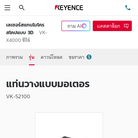
ค้นหา
โท
เมนู
เลเซอร์สแกนไมโคร
ถาม
AI
แคตตาล็อก
VK-
สโคปแบบ 3D
X4000 ซีรีส์
ภาพรวม
รุ่น
ดาวน์โหลด
ขอราคา
แท่นวางแบบมอเตอร
VK-S2100