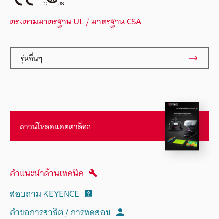
ตรงตามมาตรฐาน UL / มาตรฐาน CSA
รุ่นอื่นๆ
ดาวน์โหลดแคตตาล็อก
คำแนะนำด้านเทคนิค
สอบถาม KEYENCE
คำขอการสาธิต / การทดสอบ