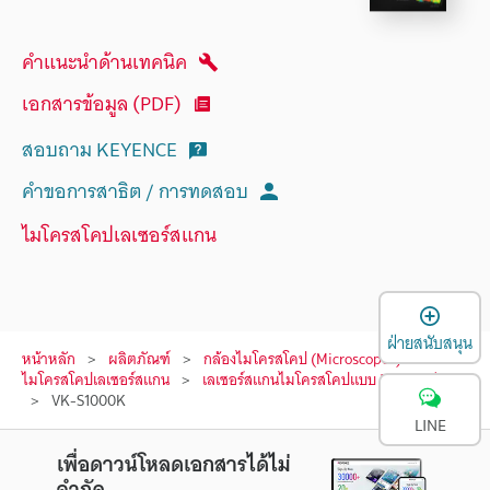
คำแนะนำด้านเทคนิค
เอกสารข้อมูล (PDF)
สอบถาม KEYENCE
คำขอการสาธิต / การทดสอบ
ไมโครสโคปเลเซอร์สแกน
เ
ฝ่ายสนับสนุน
หน้าหลัก
ผลิตภัณฑ์
กล้องไมโครสโคป (Microscopes)
ไมโครสโคปเลเซอร์สแกน
เลเซอร์สแกนไมโครสโคปแบบ 3D
รุ่น
VK-S1000K
LINE
เพื่อดาวน์โหลดเอกสารได้ไม่
จำกัด