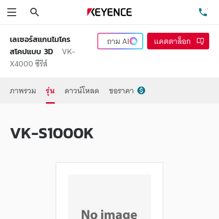
ค้นหา
โท
เมนู
เลเซอร์สแกนไมโคร
ถาม
AI
แคตตาล็อก
VK-
สโคปแบบ 3D
X4000 ซีรีส์
ภาพรวม
รุ่น
ดาวน์โหลด
ขอราคา
VK-S1000K