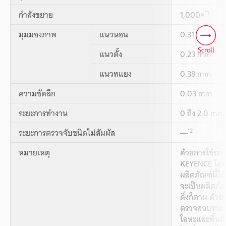
*1
กำลังขยาย
1,000×
มุมมองภาพ
แนวนอน
0.31 mm
Scroll
แนวตั้ง
0.23 mm
แนวทแยง
0.38 mm
ความชัดลึก
0.03 mm
ระยะการทำงาน
0 ถึง 2.0 mm
*2
ระยะการตรวจจับชนิดไม่สัมผัส
―
หมายเหตุ
ด้วยการใช้ระบ
KEYENCE โดยเ
ผลิตภัณฑ์นี้ให้
จะเป็นผลิตภัณ
ดิ่งก็ตาม ด้ว
ตรวจสอบรายละ
โลหะและพื้นผิ