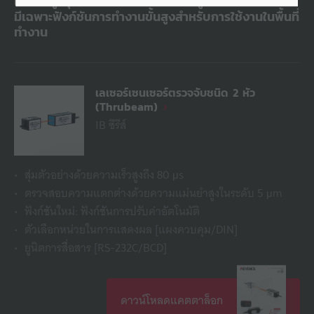
แม่นยำสูงรุ่นต่างๆ ที่ให้ประสิทธิภาพสูงในราคาประหยัด
มีเฉพาะฟังก์ชันการทำงานขั้นสูงสำหรับการใช้งานในพื้นที่
ทำงาน
เลเซอร์เซนเซอร์ตรวจจับชนิด 2 หัว
(Thrubeam)
IB ซีรีส์
สุ่มตัวอย่างด้วยความเร็วสูงถึง 80 μs
ตรวจสอบความแตกต่างด้วยความแม่นยำสูงในระดับ 5 μm
ฟังก์ชันใหม่: ฟังก์ชันการปรับค่าอัตโนมัติ
ตัวเลือกหน่วยในการแสดงผล [แผงควบคุม/DIN]
ยูนิตการสื่อสาร [RS-232C/BCD]
ดาวน์โหลดแคตตาล็อก