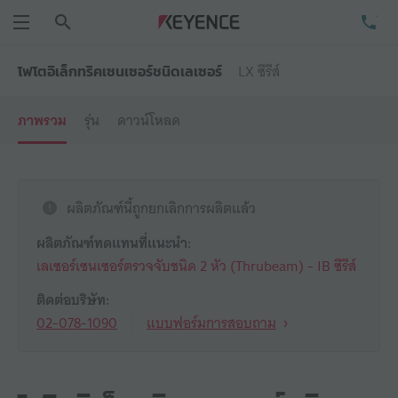
ค้นหา
โท
เมนู
LX ซีรีส์
โฟโตอิเล็กทริคเซนเซอร์ชนิดเลเซอร์
ภาพรวม
รุ่น
ดาวน์โหลด
ผลิตภัณฑ์นี้ถูกยกเลิกการผลิตแล้ว
ผลิตภัณฑ์ทดแทนที่แนะนำ:
เลเซอร์เซนเซอร์ตรวจจับชนิด 2 หัว (Thrubeam) - IB ซีรีส์
ติดต่อบริษัท:
02-078-1090
แบบฟอร์มการสอบถาม