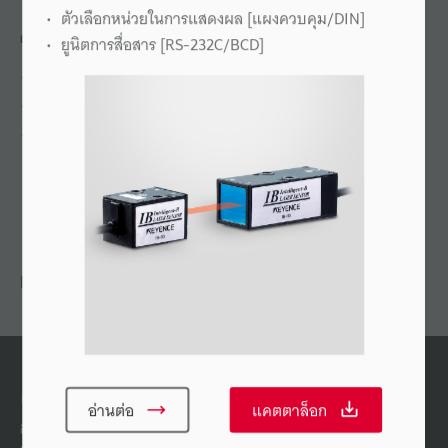
ตัวเลือกหน่วยในการแสดงผล [แผงควบคุม/DIN]
คุณลักษณะ
ยูนิตการสื่อสาร [RS-232C/BCD]
ลำแสงเลเซอร์แบบขนาน
เอาต์พุตเปรียบเทียบและเอาต์พุตแบบอะนาล็อกในตัว
พื้นที่การตรวจจับกว้าง
แนะนำ
ผลิตภัณฑ์ทดแทน
อ่านต่อ
แคตตาล็อก
อุปกรณ์อัจฉริยะชุด I ซีรีส์ ประกอบด้วยเซนเซอร์ความ