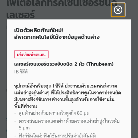
โฟโตอิเล็กทริคเซนเซอร์ชนิด
เลเซอร์
LX ซีรีส์
เปิดตัวผลิตภัณฑ์ใหม่!
อัพเดทเทคโนโลยีได้จากข้อมูลด้านล่าง
ผลิตภัณฑ์ทดแทน
เลเซอร์เซนเซอร์ตรวจจับชนิด 2 หัว (Thrubeam)
IB ซีรีส์
อุปกรณ์อัจฉริยะชุด I ซีรีส์ ประกอบด้วยเซนเซอร์ความ
เลเซอร์เซนเซอร์แบบแอมพลิฟายเออร์ในตัว
แม่นยำสูงรุ่นต่างๆ ที่ให้ประสิทธิภาพสูงในราคาประหยัด
มีเฉพาะฟังก์ชันการทำงานขั้นสูงสำหรับการใช้งานใน
พื้นที่ทำงาน
สุ่มตัวอย่างด้วยความเร็วสูงถึง 80 μs
สอบถาม KEYENCE
ตรวจสอบความแตกต่างด้วยความแม่นยำสูงในระดับ
5 μm
02-078-1090
ฟังก์ชันใหม่: ฟังก์ชันการปรับค่าอัตโนมัติ