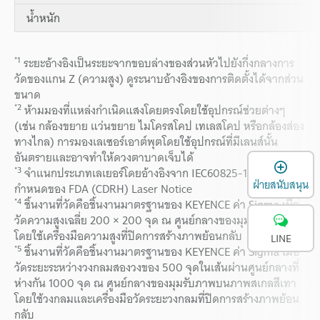
น้ำหนัก
*1
ระยะอ้างอิงเป็นระยะจากขอบล่างของส่วนหัวไปยังกึ่งกลางการ
วัดของแกน Z (ความสูง) ดูระนาบอ้างอิงของการติดตั้งได้จากส่วน
ขนาด
*2
ห้ามมองที่แหล่งกำเนิดแสงโดยตรงโดยใช้อุปกรณ์ช่วยต่างๆ
(เช่น กล้องขยาย แว่นขยาย ไมโครสโคป เทเลสโคป หรือกล้องส่อง
ทางไกล) การมองเลเซอร์เอาต์พุตโดยใช้อุปกรณ์ที่มีเลนส์นั้น
อันตรายและอาจทำให้ดวงตาบาดเจ็บได้
เ
*3
จำแนกประเภทเลเยอร์โดยอ้างอิงจาก IEC60825-1 ตามข้อ
ฝ่ายสนับสนุน
กำหนดของ FDA (CDRH) Laser Notice
*4
ชิ้นงานที่วัดคือชิ้นงานมาตรฐานของ KEYENCE ค่า Sigma เมื่อ
วัดความสูงเฉลี่ย 200 × 200 จุด ณ ศูนย์กลางของมุมมองภาพ
โดยใช้เครื่องมือความสูงที่ปิดการสร้างภาพย้อนกลับ
LINE
*5
ชิ้นงานที่วัดคือชิ้นงานมาตรฐานของ KEYENCE ค่า Sigma เมื่อ
วัดระยะระหว่างวงกลมสองวงของ 500 จุดในเส้นผ่านศูนย์กลางที่
ห่างกัน 1000 จุด ณ ศูนย์กลางของมุมรับภาพบนภาพสเกลสีเทา
โดยใช้วงกลมและเครื่องมือวัดระยะวงกลมที่ปิดการสร้างภาพย้อน
กลับ