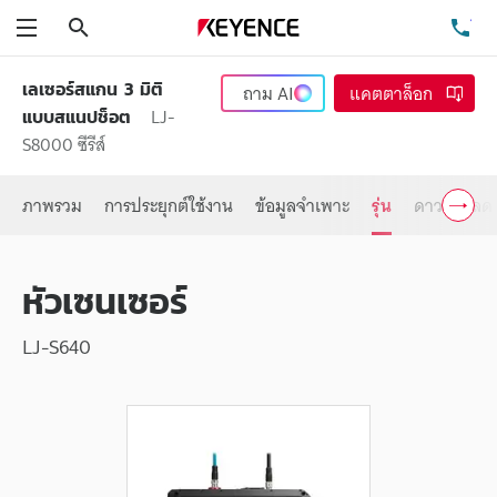
ค้นหา
โท
เมนู
เลเซอร์สแกน 3 มิติ
ถาม
AI
แคตตาล็อก
LJ-
แบบสแนปช็อต
S8000 ซีรีส์
ภาพรวม
การประยุกต์ใช้งาน
ข้อมูลจำเพาะ
รุ่น
ดาวน์โหลด
หัวเซนเซอร์
LJ-S640