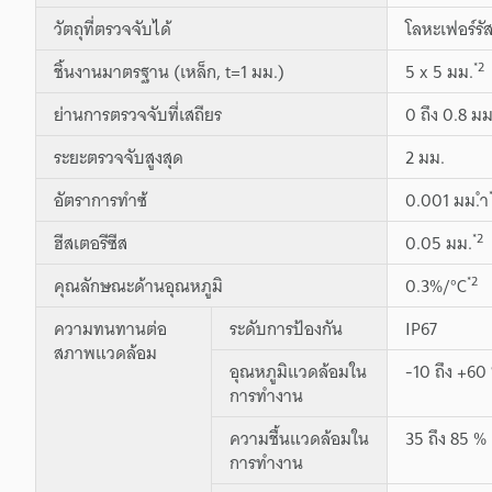
วัตถุที่ตรวจจับได้
โลหะเฟอร์รั
*2
ชิ้นงานมาตรฐาน (เหล็ก, t=1 มม.)
5 x 5 มม.
ย่านการตรวจจับที่เสถียร
0 ถึง 0.8 มม
ระยะตรวจจับสูงสุด
2 มม.
อัตราการทำซ้
0.001 มม.ำ
*2
ฮีสเตอรีซีส
0.05 มม.
*2
คุณลักษณะด้านอุณหภูมิ
0.3%/°C
ความทนทานต่อ
ระดับการป้องกัน
IP67
สภาพแวดล้อม
อุณหภูมิแวดล้อมใน
-10 ถึง +60 
การทำงาน
ความชื้นแวดล้อมใน
35 ถึง 85 % 
การทำงาน