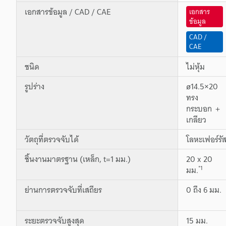
เอกสารข้อมูล / CAD / CAE
เอกสาร
ข้อมูล
CAD /
CAE
ชนิด
ไม่หุ้ม
รูปร่าง
ø14.5×20
ทรง
กระบอก ＋
เกลียว
วัตถุที่ตรวจจับได้
โลหะเฟอร์รั
ชิ้นงานมาตรฐาน (เหล็ก, t=1 มม.)
20 x 20
*1
มม.
ย่านการตรวจจับที่เสถียร
0 ถึง 6 มม.
ระยะตรวจจับสูงสุด
15 มม.