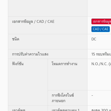
เอกสารข้อมูล / CAD / CAE
เอกสารข้อมู
CAD / CAE
ชนิด
DC
การปรับค่าความไวแสง
15 รอบทริมเ
ฟังก์ชัน
โหมดการทำงาน
N.O./N.C. (เ
การซิงโครไนซ์
-
ภายนอก
เอาต์พุต
เอาต์พุตควบคุม 1
สูงสุด 200 