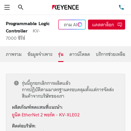
ค้นหา
โท
เมนู
Programmable Logic
ถาม
AI
แคตตาล็อก
KV-
Controller
7000 ซีรีส์
ภาพรวม
ข้อมูลจำเพาะ
รุ่น
ดาวน์โหลด
บริการช่วยเหลือ
รุ่นนี้ถูกยกเลิกการผลิตแล้ว
การปฏิบัติตามมาตรฐานครอบคลุมตั้งแต่การจัดส่ง
สินค้าจากบริษัทของเรา
ผลิตภัณฑ์ทดแทนที่แนะนำ:
ยูนิต EtherNet 2 พอร์ต - KV-XLE02
ติดต่อบริษัท: